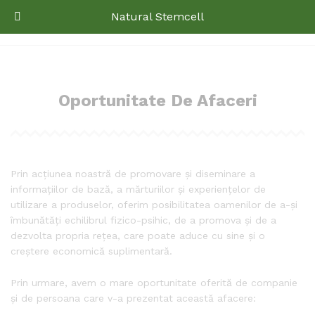
Natural Stemcell
Oportunitate De Afaceri
Prin acțiunea noastră de promovare și diseminare a
informațiilor de bază, a mărturiilor și experiențelor de
utilizare a produselor, oferim posibilitatea oamenilor de a-și
îmbunătăți echilibrul fizico-psihic, de a promova și de a
dezvolta propria rețea, care poate aduce cu sine și o
creștere economică suplimentară.
Prin urmare, avem o mare oportunitate oferită de companie
și de persoana care v-a prezentat această afacere: