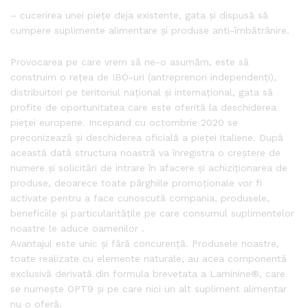
– cucerirea unei piețe deja existente, gata și dispusă să
cumpere suplimente alimentare și produse anti-îmbătrânire.
Provocarea pe care vrem să ne-o asumăm, este să
construim o rețea de IBO-uri (antreprenori independenți),
distribuitori pe teritoriul național și internațional, gata să
profite de oportunitatea care este oferită la deschiderea
pieței europene. Incepand cu octombrie 2020 se
preconizează și deschiderea oficială a pieței italiene. După
această dată structura noastră va înregistra o creștere de
numere și solicitări de intrare în afacere și achiziționarea de
produse, deoarece toate pârghiile promoționale vor fi
activate pentru a face cunoscută compania, produsele,
beneficiile și particularitățile pe care consumul suplimentelor
noastre le aduce oamenilor .
Avantajul este unic și fără concurență. Produsele noastre,
toate realizate cu elemente naturale, au acea componentă
exclusivă derivată din formula brevetata a Laminine®, care
se numește OPT9 și pe care nici un alt supliment alimentar
nu o oferă.