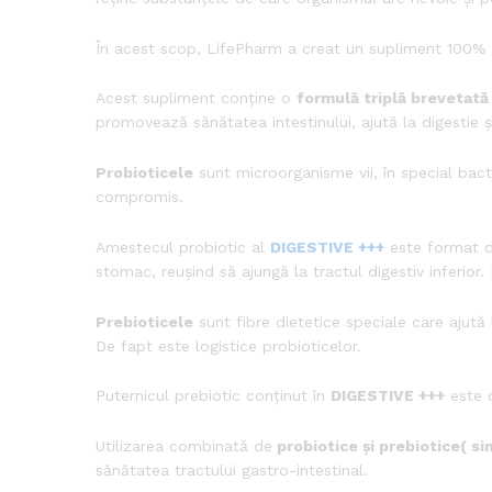
În acest scop, LifePharm a creat un supliment 100% n
Acest supliment conține o
formulă triplă brevetată
promovează sănătatea intestinului, ajută la digestie 
Probioticele
sunt microorganisme vii, în special bacter
compromis.
Amestecul probiotic al
DIGESTIVE +++
este format di
stomac, reușind să ajungă la tractul digestiv inferior.
Prebioticele
sunt fibre dietetice speciale care ajută 
De fapt este logistice probioticelor.
Puternicul prebiotic conținut în
DIGESTIVE +++
este c
Utilizarea combinată de
probiotice și prebiotice( si
sănătatea tractului gastro-intestinal.