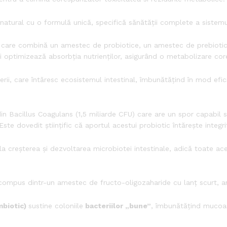
atural cu o formulă unică, specifică sănătății complete a sistemu
care combină un amestec de probiotice, un amestec de prebioti
și optimizează absorbția nutrienților, asigurând o metabolizare cor
ii, care întăresc ecosistemul intestinal, îmbunătățind în mod eficien
n Bacillus Coagulans (1,5 miliarde CFU) care are un spor capabil să-
 Este dovedit științific că aportul acestui probiotic întărește integ
la creșterea și dezvoltarea microbiotei intestinale, adică toate acel
ompus dintr-un amestec de fructo-oligozaharide cu lanț scurt, an
mbiotic)
sustine coloniile
bacteriilor „bune”
, îmbunătățind mucoas