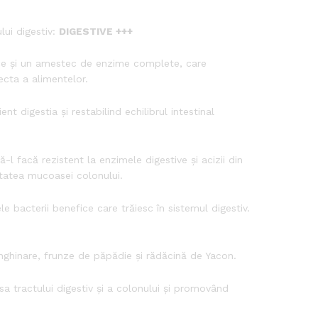
lui digestiv:
DIGESTIVE +++
ce și un amestec de enzime complete, care
ecta a alimentelor.
t digestia și restabilind echilibrul intestinal
l facă rezistent la enzimele digestive și acizii din
ritatea mucoasei colonului.
e bacterii benefice care trăiesc în sistemul digestiv.
ghinare, frunze de păpădie și rădăcină de Yacon.
a tractului digestiv și a colonului și promovând