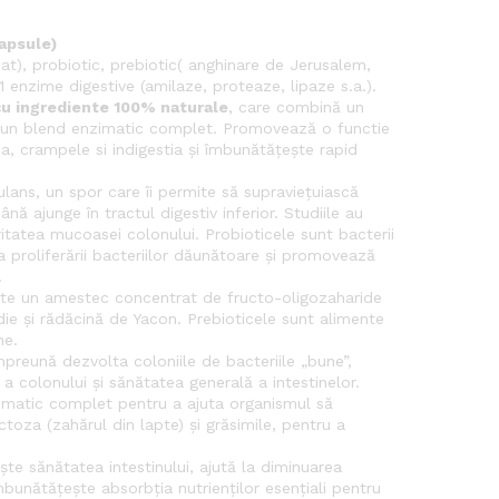
capsule)
zat), probiotic, prebiotic( anghinare de Jerusalem,
 enzime digestive (amilaze, proteaze, lipaze s.a.).
cu ingrediente 100% naturale
, care combină un
și un blend enzimatic complet. Promovează o functie
, crampele si indigestia și îmbunătățește rapid
lans, un spor care îi permite să supraviețuiască
până ajunge în tractul digestiv inferior. Studiile au
ritatea mucoasei colonului. Probioticele sunt bacterii
ea proliferării bacteriilor dăunătoare și promovează
.
ste un amestec concentrat de fructo-oligozaharide
die și rădăcină de Yacon. Prebioticele sunt alimente
ne.
împreună dezvolta coloniile de bacteriile „bune”,
a colonului și sănătatea generală a intestinelor.
matic complet pentru a ajuta organismul să
toza (zahărul din lapte) și grăsimile, pentru a
te sănătatea intestinului, ajută la diminuarea
bunătățește absorbția nutrienților esențiali pentru