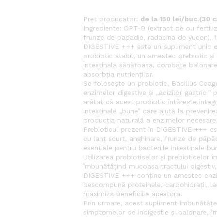
Pret producator:
de la 150 lei/buc.(30 
Ingrediente: OPT-9 (extract de ou fertili
frunze de papadie, radacina de yucon), 11
DIGESTIVE +++ este un supliment unic
probiotic stabil, un amestec prebiotic 
intestinala sănătoasa, combate balonarea
absorbția nutrienților.
Se folosește un probiotic, Bacillus Coagu
enzimelor digestive și „acizilor gastrici” 
arătat că acest probiotic întărește integ
intestinale „bune” care ajută la prevenir
producția naturală a enzimelor necesare
Prebioticul prezent în DIGESTIVE +++ e
cu lanț scurt, anghinare, frunze de păpă
esențiale pentru bacteriile intestinale bu
Utilizarea probioticelor și prebioticelor 
îmbunătățind mucoasa tractului digestiv, 
DIGESTIVE +++ conține un amestec enzi
descompună proteinele, carbohidrații, lac
maximiza beneficiile acestora.
Prin urmare, acest supliment îmbunătățeș
simptomelor de indigestie și balonare, îm