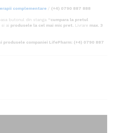
terapii complementare
/
(+4) 0790 887 888
pasa butonul din stanga
“cumpara la pretul
a
si ai
produsele la cel mai mic pret.
Livrare
max. 3
 si produsele companiei LifePharm
: (+4) 0790 887