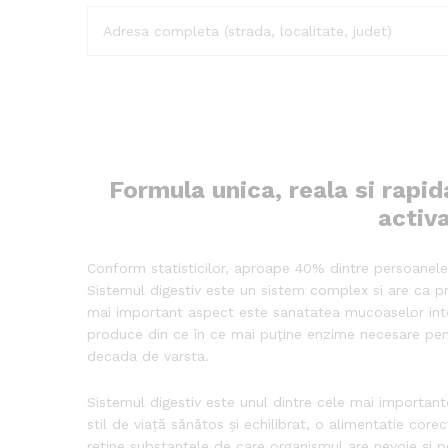
Formula unica, reala si rapi
activ
Conform statisticilor, aproape 40% dintre persoanele
Sistemul digestiv este un sistem complex si are ca pr
mai important aspect este sanatatea mucoaselor intest
produce din ce în ce mai puține enzime necesare pentr
decada de varsta.
Sistemul digestiv este unul dintre cele mai importa
stil de viață sănătos și echilibrat, o alimentatie cor
reține substanțele de care organismul are nevoie și p