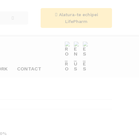
Alatura-te echipei
LifePharm
ORK
CONTACT
100%