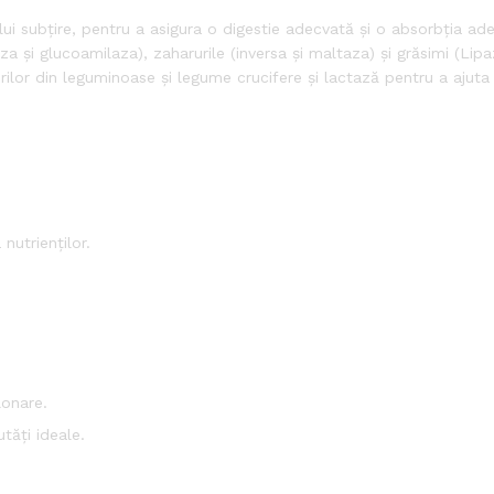
ui subțire, pentru a asigura o digestie adecvată și o absorbția ade
 și glucoamilaza), zaharurile (inversa și maltaza) și grăsimi (Lipa
ilor din leguminoase și legume crucifere și lactază pentru a ajuta 
nutrienților.
lonare.
tăți ideale.