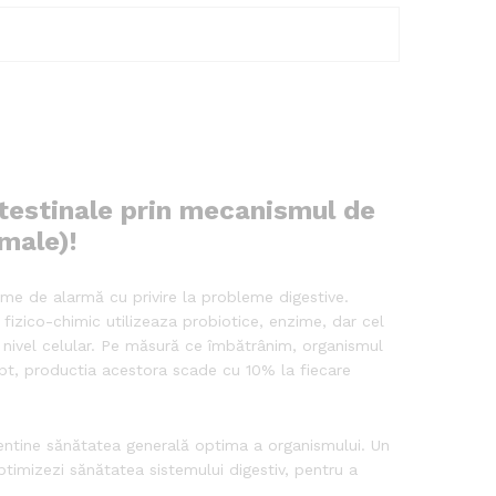
ntestinale prin mecanismul de
male)!
me de alarmă cu privire la probleme digestive.
fizico-chimic utilizeaza probiotice, enzime, dar cel
a nivel celular. Pe măsură ce îmbătrânim, organismul
apt, productia acestora scade cu 10% la fiecare
entine sănătatea generală optima a organismului. Un
optimizezi sănătatea sistemului digestiv, pentru a