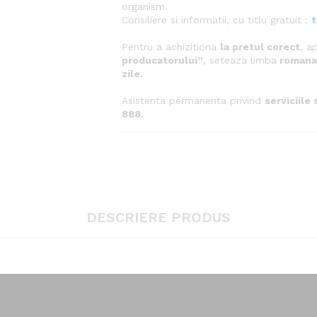
organism.
Consiliere si informatii, cu titlu gratuit :
Pentru a achizitiona
la pretul corect
, a
producatorului”
, seteaza limba
roman
zile.
Asistenta permanenta privind
serviciile
888.
DESCRIERE PRODUS