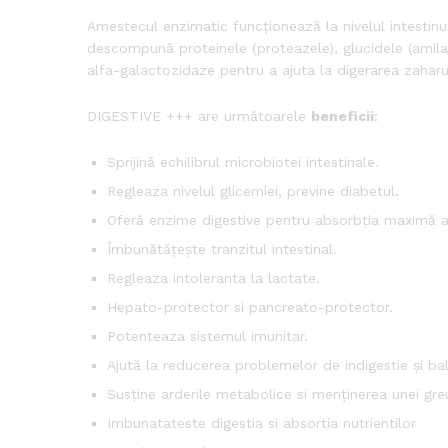
Amestecul enzimatic funcționează la nivelul intestinul
descompună proteinele (proteazele), glucidele (amilaza
alfa-galactozidaze pentru a ajuta la digerarea zaharur
DIGESTIVE +++ are următoarele
beneficii
:
Sprijină echilibrul microbiotei intestinale.
Regleaza nivelul glicemiei, previne diabetul.
Oferă enzime digestive pentru absorbția maximă a 
Îmbunătățește tranzitul intestinal.
Regleaza intoleranta la lactate.
Hepato-protector si pancreato-protector.
Potenteaza sistemul imunitar.
Ajută la reducerea problemelor de indigestie și ba
Susține arderile metabolice si menținerea unei greu
Imbunatateste digestia si absortia nutrientilor